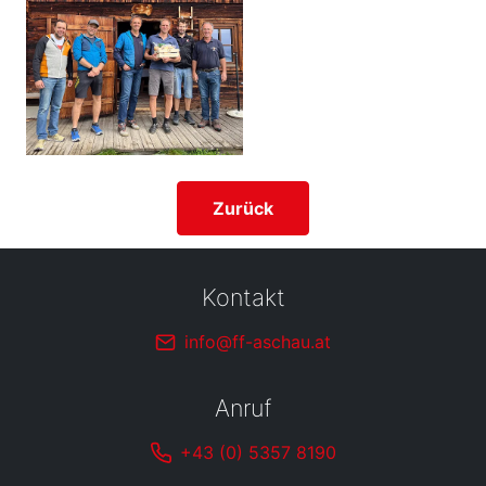
Zurück
Kontakt
info@ff-aschau.at
Anruf
+43 (0) 5357 8190