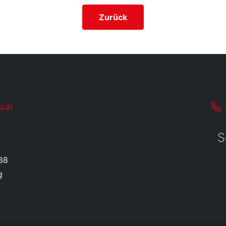
Zurück
u.at
S
38
g