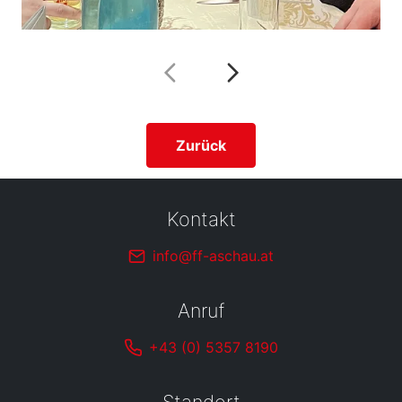
Zurück
Kontakt
info@ff-aschau.at
Anruf
+43 (0) 5357 8190