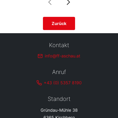
Zurück
Kontakt
info@ff-aschau.at
Anruf
+43 (0) 5357 8190
Standort
Gründau-Mühle 38
6365 Kirchberg