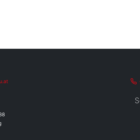
u.at
S
38
g